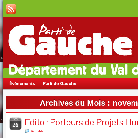
Événements
Parti de Gauche
Archives du Mois :
novem
Edito : Porteurs de Projets H
NOV
26
Actualité