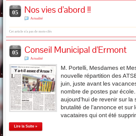
Nos vies d’abord !!
NOV
05
Actualité
Cet article n'a pas de mots-clés
Conseil Municipal d’Ermont
NOV
05
Actualité
M. Portelli, Mesdames et Mes
nouvelle répartition des AT
juin, juste avant les vacances
nombre de postes par école. I
aujourd’hui de revenir sur la 
brutalité de l’annonce et sur
vacataires qui ont été suppr
Lire la Suite »