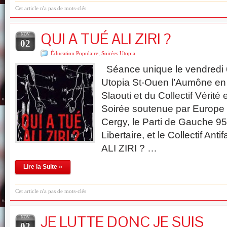
Cet article n'a pas de mots-clés
QUI A TUÉ ALI ZIRI ?
NOV
02
Éducation Populaire
,
Soirées Utopia
Séance unique le vendredi
Utopia St-Ouen l’Aumône en
Slaouti et du Collectif Vérité e
Soirée soutenue par Europe 
Cergy, le Parti de Gauche 95,
Libertaire, et le Collectif An
ALI ZIRI ? …
Lire la Suite »
Cet article n'a pas de mots-clés
JE LUTTE DONC JE SUIS
NOV
02