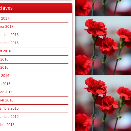
chives
l 2017
vier 2017
embre 2016
embre 2016
let 2016
n 2016
 2016
l 2016
s 2016
ier 2016
vier 2016
embre 2015
embre 2015
obre 2015