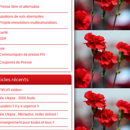
Presse libre et alternative
upations de sols aberrantes
Projets immobiliers inutiles/nuisibles
arité
SDF
sse
Communiqués de presse PG
Coupures de Presse
ticles récents
F95 #5 édition
ée Utopia : 3000 Nuits
isition !! Il y a urgence !!
ée Utopia , Afectados, rester debout !
nseignement pour toutes et tous !!