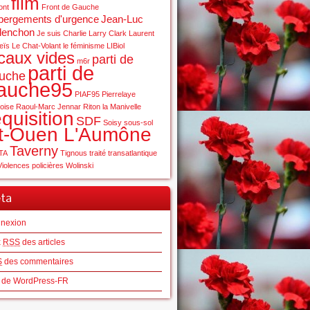
film
ont
Front de Gauche
bergements d'urgence
Jean-Luc
lenchon
Je suis Charlie
Larry Clark
Laurent
eïs
Le Chat-Volant
le féminisme
LIBiol
caux vides
parti de
m6r
parti de
uche
auche95
PIAF95
Pierrelaye
oise
Raoul-Marc Jennar
Riton la Manivelle
équisition
SDF
Soisy
sous-sol
t-Ouen L'Aumône
Taverny
TA
Tignous
traité transatlantique
Violences policières
Wolinski
ta
nexion
x
RSS
des articles
S
des commentaires
e de WordPress-FR