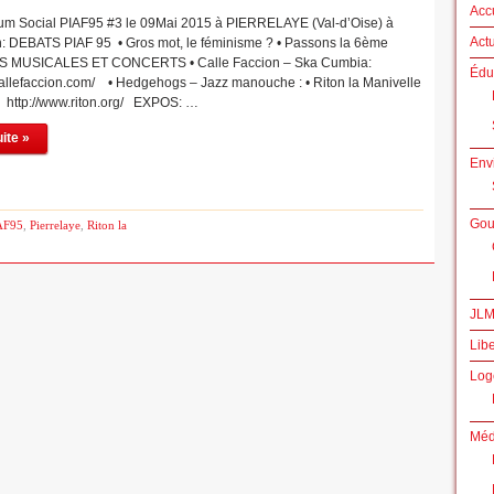
Acc
rum Social PIAF95 #3 le 09Mai 2015 à PIERRELAYE (Val-d’Oise) à
Actu
1h: DEBATS PIAF 95 • Gros mot, le féminisme ? • Passons la 6ème
 MUSICALES ET CONCERTS • Calle Faccion – Ska Cumbia:
Édu
callefaccion.com/ • Hedgehogs – Jazz manouche : • Riton la Manivelle
 http://www.riton.org/ EXPOS: …
uite »
Env
Gou
AF95
,
Pierrelaye
,
Riton la
JLM
Libe
Log
Méd