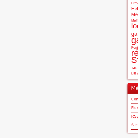
Erm
Hé
Mé
Maff
lo
ga
g
Pont
r
S
TAF
UE
Mé
Con
Flu
RS
Sit