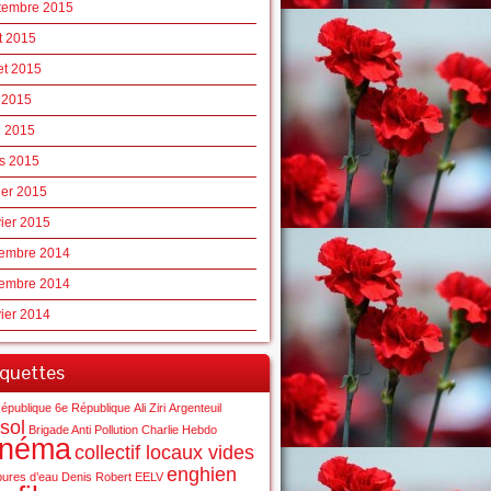
tembre 2015
t 2015
let 2015
n 2015
l 2015
s 2015
ier 2015
vier 2015
embre 2014
embre 2014
vier 2014
iquettes
épublique
6e République
Ali Ziri
Argenteuil
sol
Brigade Anti Pollution
Charlie Hebdo
inéma
collectif locaux vides
enghien
ures d’eau
Denis Robert
EELV