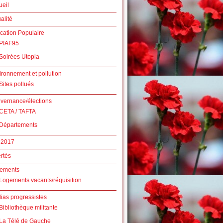
ueil
alité
cation Populaire
PIAF95
Soirées Utopia
ironnement et pollution
Sites pollués
vernance/élections
CETA / TAFTA
Départements
2017
rtés
ements
Logements vacants/réquisition
ias progressistes
Bibliothèque militante
La Télé de Gauche