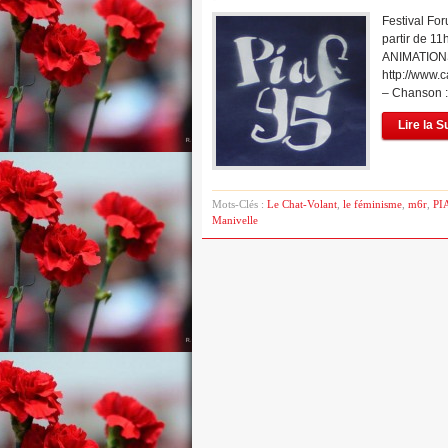
Festival Fo
partir de 1
ANIMATIONS
http://www.
– Chanson :
Lire la S
Mots-Clés :
Le Chat-Volant
,
le féminisme
,
m6r
,
PI
Manivelle