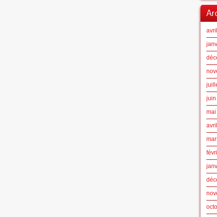
Ar
avri
jan
déc
nov
juil
jui
mai
avri
mar
févr
jan
déc
nov
oct