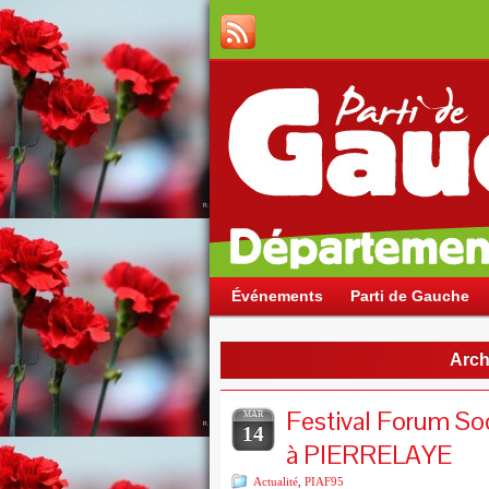
Événements
Parti de Gauche
Arch
Festival Forum So
MAR
14
à PIERRELAYE
Actualité
,
PIAF95