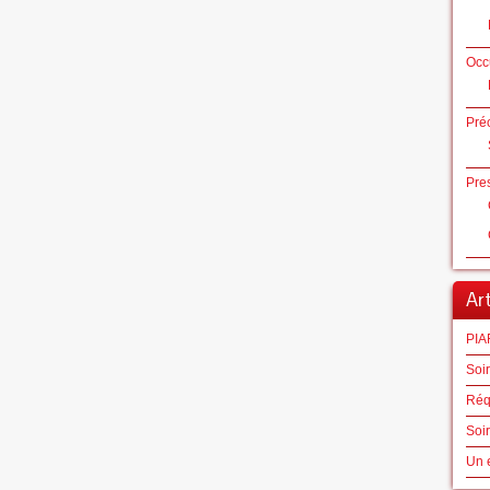
Occ
Préc
Pre
Ar
PIA
Soir
Réqu
Soir
Un e