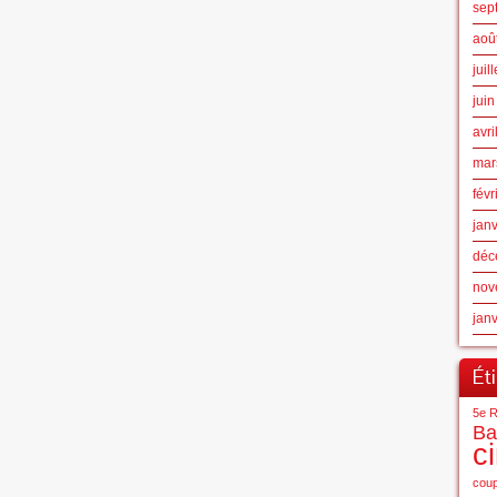
sep
aoû
juil
jui
avri
mar
févr
jan
déc
nov
jan
Ét
5e R
Ba
c
coup